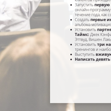
Запустить 
первую 
онлайн-программу б
течение года, как 
Создать 
первые и
альбома мотиваци
Установить 
партне
Таймс: 
Джек Кэнфи
Эттвуд, Вишен Лакь
Установить 
три н
тренингов и наиб
Выступить 
вживую
Написать девять