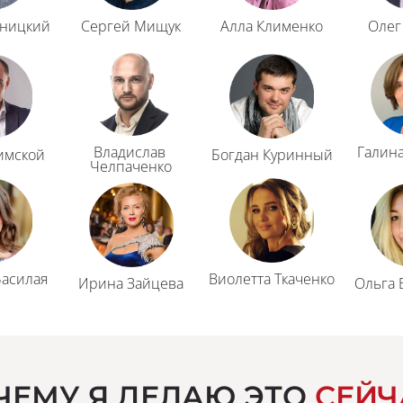
уницкий
Сергей Мищук
Алла Клименко
Олег
Владислав 
Галина
имской
Богдан Куринный
Челпаченко
Басилая
Виолетта Ткаченко
Ирина Зайцева
Ольга 
ЧЕМУ Я ДЕЛАЮ ЭТО 
СЕЙЧ