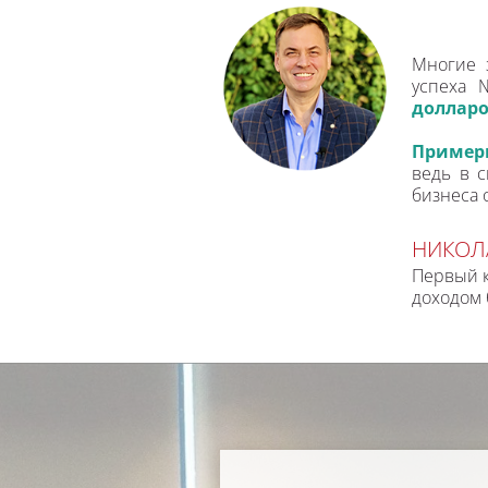
Многие 
успеха 
долларов
Примерн
ведь в с
бизнеса 
НИКОЛ
Первый к
доходом 