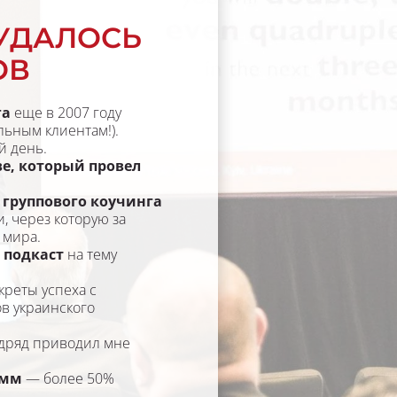
УДАЛОСЬ 
ОВ
га
 еще в 2007 году 
льным клиентам!).
й день.
е, который провел 
 группового коучинга
 через которую за 
 мира.
 подкаст
 на тему 
креты успеха с 
 украинского 
дряд приводил мне 
амм
 — более 50% 