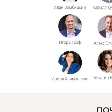
Иван Зимбицкий
Кирилл К
Игорь Граф
Алекс Ол
Тинатин 
Ирина Хлимоненко
ПО