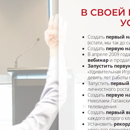
В СВОЕЙ 
У
Создать 
первый н
(кстати, мы так до
Создать 
первую на
В апреле 2009 года
вебинар
 и продал
Запустить перву
«Удивительная Игр
девять лет работы
Запустить 
первый 
личностного роста
Создать 
первую на
Николаем Латански
телевидения.
Создать 
первый ви
каждого второго кл
Установить 
рекор
клиентов приходил