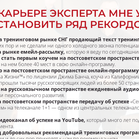
КАРЬЕРЕ ЭКСПЕРТА МНЕ 
СТАНОВИТЬ РЯД РЕКОРД
а тренинговом рынке СНГ продающий текст тренин
 сих пор и не cделали ни одного холодного звонка потенциа
 рынке емейл-рассылку, 
которую я веду по сегодняшни
 
стать первым коучем на постсоветском пространств
 на нем более 40 мест в свою онлайн-программу.
ю на постсоветском пространстве онлайн-программу
а Жизни™» по лицензии Джима Банча, коуча из Калифорнии,
 прошли тысячи русскоговорящих людей из более 50 стран
на русскоязычном пространстве ежедневный аудио
 и персонального развития.
 постсоветском пространстве передачу об успехе 
«Се
м» на телеканале 1+1 — одном из центральных телеканалов
деоканал об успехе на YouTube, 
который много лет по
иента.
д добровольных рекомендаций тренинговых прогр
и и до сих пор приходят к нам по рекомендациям.