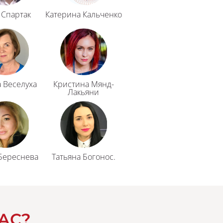
 Спартак
Катерина Кальченко
 Веселуха
Кристина Мянд-
Лакьяни
Береснева
Татьяна Богонос.
АС?