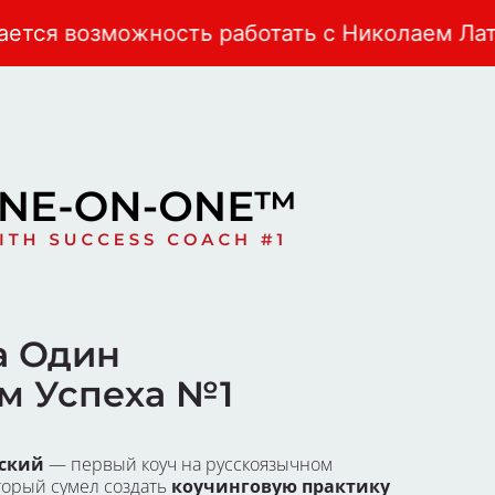
 работать с Николаем Латанским лично!
а Один
ем Успеха №1
ский 
— первый коуч на русскоязычном 
торый сумел создать 
коучинговую практику 