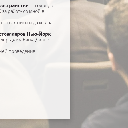
остранстве 
— годовую 
за работу со мной в 
рсы в записи и даже два 
стселлеров Нью-Йорк 
дер Джим Банч, Джанет 
ией проведения 
.