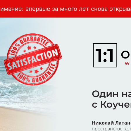
а много лет снова открывается возможность
Один н
с Коуч
Николай Латан
пространстве, ко