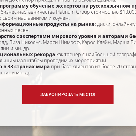
программу обучение экспертов на русскоязычном пр
изнес-наставничества Platinum Group стоимостью $10,000 
со своим наставником и коучем.
нформационные продукты на рынке:
 диски, онлайн-ку
онных песен.
рство с экспертами мирового уровня и авторами бе
лд, Лиза Никольс, Марси Шимофф, Кэрол Кляйн, Марша Ви
яни и мн. др.
ациональных рекорда
 как тренер с наибольшей географ
ольшим масштабом проводимых мероприятий.
 в 33 странах мира
 при базе клиентов из более 70 стран
 
книг и мн. др.
ЗАБРОНИРОВАТЬ МЕСТО!